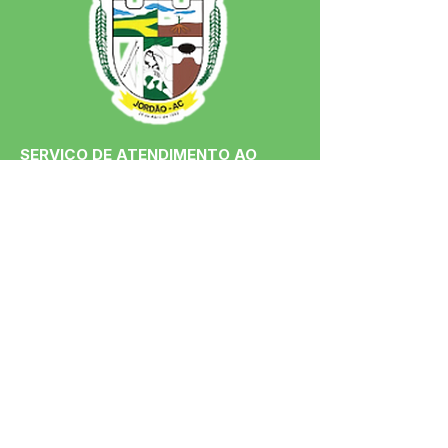
SERVIÇO DE ATENDIMENTO AO 
CIDADÃO (SIC) E OUVIDORIA
Prefeitura de Jordão - Estado do 
Acre
CNPJ 84.306.497/0001-60
💻Acesso online: 
SIC 
| 
Fale Conosco
 | 
Ouvidoria
 | 
Portal de Transparência
 | 
Mapa do Site
📱Fone: +55 (68)
99251-0013
(Gabinete 
do Prefeito)
🏢 Av. Francisco Dias, nº S/N, 69975-
000, Jordão, Acre, Brasil