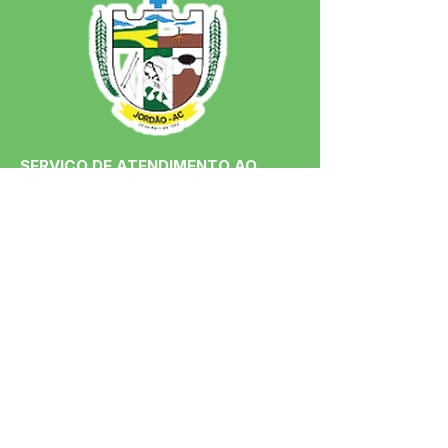
SERVIÇO DE ATENDIMENTO AO 
CIDADÃO (SIC) E OUVIDORIA
Prefeitura de Jordão - Estado do 
Acre
CNPJ 84.306.497/0001-60
💻Acesso online: 
SIC 
| 
Fale Conosco
 | 
Ouvidoria
 | 
Portal de Transparência
 | 
Mapa do Site
📱Fone: +55 (68)
99251-0013
(Gabinete 
do Prefeito)
🏢 Av. Francisco Dias, nº S/N, 69975-