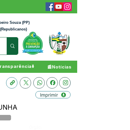
beiro Souza (PP)
 (Republicanos)
ransparência⬇️
📰Notícias
Imprimir
CUNHA
Órgão: