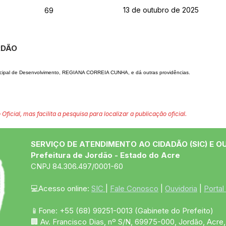
13 de outubro de 2025
69
RDÃO
icipal de Desenvolvimento, REGIANA CORREIA CUNHA, e dá outras providências.
 Oficial, mas facilita a pesquisa para localizar a publicação oficial.
SERVIÇO DE ATENDIMENTO AO CIDADÃO (SIC) E O
Prefeitura de Jordão - Estado do Acre
CNPJ 84.306.497/0001-60
💻Acesso online: 
SIC 
| 
Fale Conosco
 | 
Ouvidoria
 | 
Portal
📱Fone: +55 (68)
99251-0013
(Gabinete do Prefeito)
🏢 Av. Francisco Dias, nº S/N, 69975-000, Jordão, Acre, 