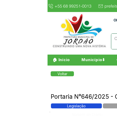
+55 68 99251-0013
prefei
O
🏠 Início
Município⬇️
Voltar
Portaria N°646/2025 -
Legislação
Número do Diário: