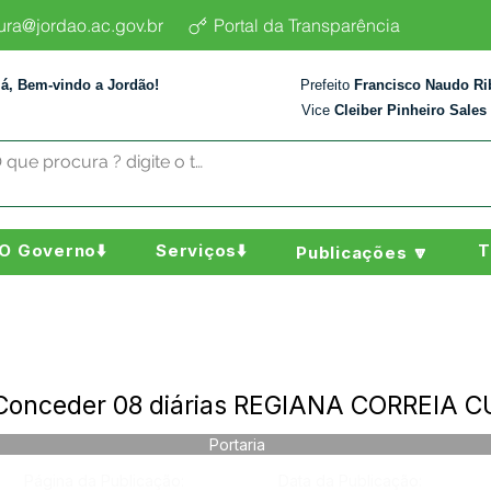
tura@jordao.ac.gov.br
Portal da Transparência
lá, Bem-vindo a Jordão!
Prefeito
Francisco Naudo Ri
Vice
Cleiber Pinheiro Sales
O Governo⬇️
Serviços⬇️
T
Publicações 🔽
 Conceder 08 diárias REGIANA CORREIA 
Portaria
Página da Publicação:
Data da Publicação: