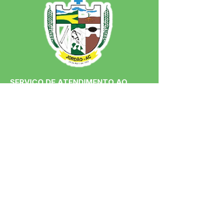
SERVIÇO DE ATENDIMENTO AO 
CIDADÃO (SIC) E OUVIDORIA
Prefeitura de Jordão - Estado do 
Acre
CNPJ 84.306.497/0001-60
💻Acesso online: 
SIC 
| 
Fale Conosco
 | 
Ouvidoria
 | 
Portal de Transparência
 | 
Mapa do Site
📱Fone: +55 (68)
99251-0013
(Gabinete 
do Prefeito)
🏢 Av. Francisco Dias, nº S/N, 69975-