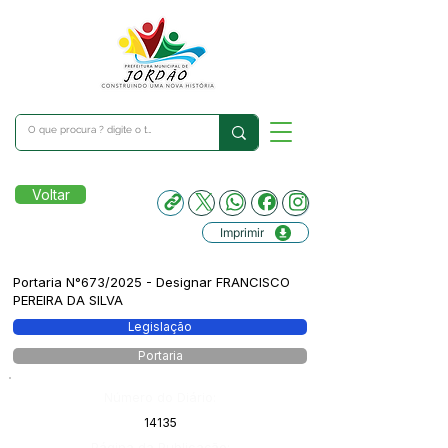
Voltar
Imprimir
Portaria N°673/2025 - Designar FRANCISCO
PEREIRA DA SILVA
Legislação
Portaria
Número do Diário:
14135
Página da Publicação: