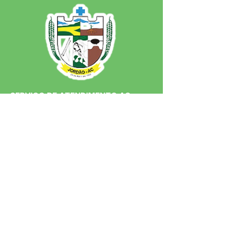
SERVIÇO DE ATENDIMENTO AO 
CIDADÃO (SIC) E OUVIDORIA
Prefeitura de Jordão - Estado do 
Acre
CNPJ 84.306.497/0001-60
💻Acesso online: 
SIC 
| 
Fale Conosco
 | 
Ouvidoria
 | 
Portal de Transparência
 | 
Mapa do Site
📱Fone: +55 (68)
99251-0013
(Gabinete 
do Prefeito)