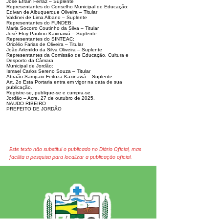
José Efrain Ferraz – Suplente
Representantes do Conselho Municipal de Educação:
Edivan de Albuquerque Oliveira – Titular
Valdinei de Lima Albano – Suplente
Representantes do FUNDEB:
Maria Socorro Coutinho da Silva – Titular
José Eloy Paulino Kaxinawá – Suplente
Representantes do SINTEAC:
Oricélio Farias de Oliveira – Titular
João Arlenildo da Silva Oliveira – Suplente
Representantes da Comissão de Educação, Cultura e
Desporto da Câmara
Municipal de Jordão:
Ismael Carlos Sereno Souza – Titular
Abraão Sampaio Feitoza Kaxinawá – Suplente
Art. 2o Esta Portaria entra em vigor na data de sua
publicação.
Registre-se, publique-se e cumpra-se.
Jordão – Acre, 27 de outubro de 2025.
NAUDO RIBEIRO
PREFEITO DE JORDÃO
Este texto não substitui o publicado no Diário Oficial, mas
facilita a pesquisa para localizar a publicação oficial.