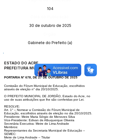
104
Data da Publicação:
30 de outubro de 2025
Órgão:
Gabinete do Prefeito (a)
ESTADO DO ACRE
PREFEITURA MUNICIPAL DE JORDÃO
PORTARIA N° 678, DE 27 DE OUTUBRO DE 2025
Comissão do Fórum Municipal de Educação, escolhidos
através de eleição
n° dia 20/10/2025.
O PREFEITO MUNICIPAL DE JORDÃO, Estado do Acre, no
uso de suas atri
buições que lhe são conferidas por Lei.
RESOLVE:
Art. 1° – Nomear a Comissão do Fórum Municipal de
Educação, escolhidos
através de eleição no dia 20/10/2025.
Presidente: Meire Maria Sérgio de Menezes Silva
Vice-Presidente: Edivan de Albuquerque Oliveira
Secretária Executiva: Meire de Lima Andrade
Membros:
Representantes da Secretaria Municipal de Educação –
SEMEC:
Meire de Lima Andrade – Titular