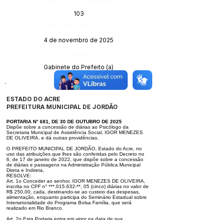
103
Data da Publicação:
4 de novembro de 2025
Órgão:
Gabinete do Prefeito (a)
ESTADO DO ACRE
PREFEITURA MUNICIPAL DE JORDÃO
PORTARIA N° 681, DE 30 DE OUTUBRO DE 2025
Dispõe sobre a concessão de diárias ao Psicólogo da
Secretaria Municipal de
Assistência Social, IGOR MENEZES
DE OLIVEIRA, e dá outras providências.
O PREFEITO MUNICIPAL DE JORDÃO, Estado do Acre, no
uso das atribui
ções que lhes são conferidas pelo Decreto no
6, de 17 de janeiro de 2022, que
dispõe sobre a concessão
de diárias e passagens na Administração Pública
Municipal
Direta e Indireta,
RESOLVE:
Art. 1o Conceder ao senhor, IGOR MENEZES DE OLIVEIRA,
inscrita no CPF
n° ***.015.632-**, 05 (cinco) diárias no valor de
R$ 250,00, cada, destinando
-se ao custeio das despesas,
alimentação, enquanto participa do Seminário
Estadual sobre
Intersetorialidade do Programa Bolsa Família, que será
reali
zado em Rio Branco.
Art. 2o Esta Portaria entra em vigor na data de sua