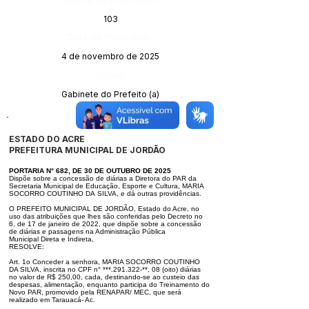
103
Data da Publicação:
4 de novembro de 2025
Órgão:
Gabinete do Prefeito (a)
ESTADO DO ACRE
PREFEITURA MUNICIPAL DE JORDÃO
PORTARIA N° 682, DE 30 DE OUTUBRO DE 2025
Dispõe sobre a concessão de diárias a Diretora do PAR da
Secretaria Mu
nicipal de Educação, Esporte e Cultura, MARIA
SOCORRO COUTINHO DA
SILVA, e dá outras providências.
O PREFEITO MUNICIPAL DE JORDÃO, Estado do Acre, no
uso das atribui
ções que lhes são conferidas pelo Decreto no
6, de 17 de janeiro de 2022, que
dispõe sobre a concessão
de diárias e passagens na Administração Pública
Municipal Direta e Indireta,
RESOLVE:
Art. 1o Conceder a senhora, MARIA SOCORRO COUTINHO
DA SILVA, ins
crita no CPF n° ***.291.322-**, 08 (oito) diárias
no valor de R$ 250,00, cada,
destinando-se ao custeio das
despesas, alimentação, enquanto participa do
Treinamento do
Novo PAR, promovido pela RENAPAR/ MEC, que será
reali
zado em Tarauacá- Ac.