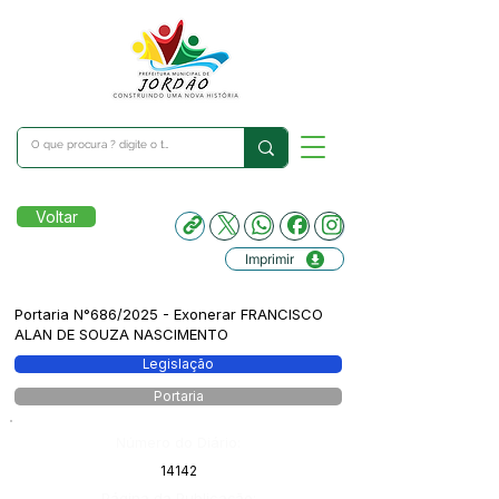
Voltar
Imprimir
Portaria N°686/2025 - Exonerar FRANCISCO
ALAN DE SOUZA NASCIMENTO
Legislação
Portaria
Número do Diário:
14142
Página da Publicação: