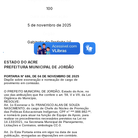
100
Data da Publicação:
5 de novembro de 2025
Órgão:
Gabinete do Prefeito (a)
ESTADO DO ACRE
PREFEITURA MUNICIPAL DE JORDÃO
PORTARIA N° 686, DE 04 DE NOVEMBRO DE 2025
Dispõe sobre exoneração e nomeação de cargo de
provimento em comissão.
O PREFEITO MUNICIPAL DE JORDÃO, Estado do Acre, no
uso das atribuições que lhe confere o art. 59, V e VII, da Lei
Orgânica do Município,
RESOLVE:
Art. 1o Exonerar o Sr. FRANCISCO ALAN DE SOUZA
NASCIMENTO, do cargo de Chefe do Núcleo de Promoção
das Políticas Educacionais Indígenas, CPF n°
***.988.982-**,
e nomeá-lo para atuar na função de Equipe de Apoio, para
realizar os procedimentos necessários previstos na Lei no
14.133/2021, na Secretaria Munic
ipal de Planejamento,
Licitações e Contratos, simbologia CC-3.
Art. 2o Esta Portaria entra em vigor na data de sua
publicação, revogadas as disposições em contrário.