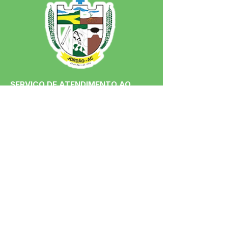
SERVIÇO DE ATENDIMENTO AO 
CIDADÃO (SIC) E OUVIDORIA
Prefeitura de Jordão - Estado do 
Acre
CNPJ 84.306.497/0001-60
💻Acesso online: 
SIC 
| 
Fale Conosco
 | 
Ouvidoria
 | 
Portal de Transparência
 | 
Mapa do Site
📱Fone: +55 (68)
99251-0013
(Gabinete 
do Prefeito)
🏢 Av. Francisco Dias, nº S/N, 69975-