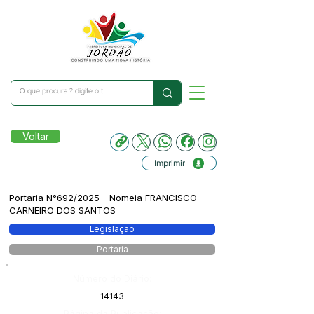
Voltar
Imprimir
Portaria N°692/2025 - Nomeia FRANCISCO
CARNEIRO DOS SANTOS
Legislação
Portaria
Número do Diário:
14143
Página da Publicação: