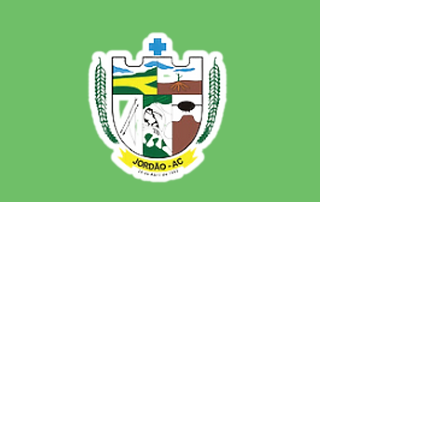
SERVIÇO DE ATENDIMENTO AO 
CIDADÃO (SIC) E OUVIDORIA
Prefeitura de Jordão - Estado do 
Acre
CNPJ 84.306.497/0001-60
💻Acesso online: 
SIC 
| 
Fale Conosco
 | 
Ouvidoria
 | 
Portal de Transparência
 | 
Mapa do Site
📱Fone: +55 (68)
99251-0013
(Gabinete 