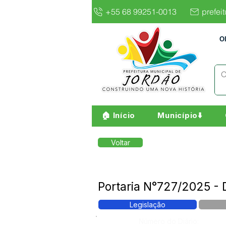
+55 68 99251-0013
prefei
O
🏠 Início
Município⬇️
Voltar
Portaria N°727/2025 
Legislação
Número do Diário: