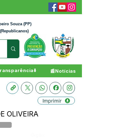
beiro Souza (PP)
 (Republicanos)
ransparência⬇️
📰Notícias
Imprimir
DE OLIVEIRA
Órgão: