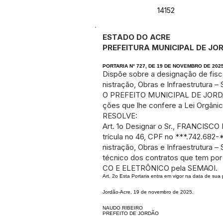
14152
ESTADO DO ACRE
PREFEITURA MUNICIPAL DE JO
PORTARIA N° 727, DE 19 DE NOVEMBRO DE 202
Dispõe sobre a designação de fisca
nistração, Obras e Infraestrutura –
O PREFEITO MUNICIPAL DE JORDÃO,
ções que lhe confere a Lei Orgânic
RESOLVE:
Art. 1o Designar o Sr., FRANCIS
trícula no 46, CPF no ***.742.682-
nistração, Obras e Infraestrutura –
técnico dos contratos que tem po
CO E ELETRÔNICO pela SEMAOI.
Art. 2o Esta Portaria entra em vigor na data de sua 
Jordão-Acre, 19 de novembro de 2025.
NAUDO RIBEIRO
PREFEITO DE JORDÃO