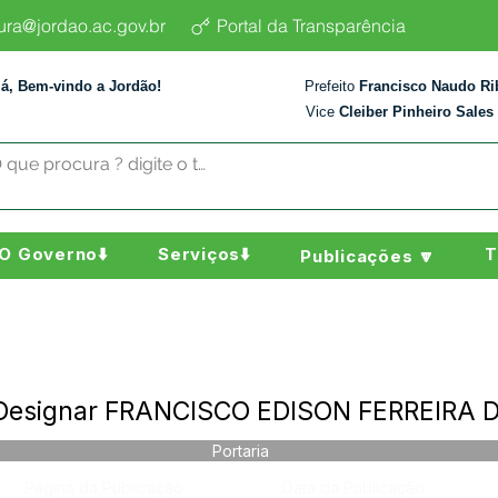
tura@jordao.ac.gov.br
Portal da Transparência
lá, Bem-vindo a Jordão!
Prefeito
Francisco Naudo Ri
Vice
Cleiber Pinheiro Sales
O Governo⬇️
Serviços⬇️
T
Publicações 🔽
- Designar FRANCISCO EDISON FERREIRA 
Portaria
Página da Publicação:
Data da Publicação: