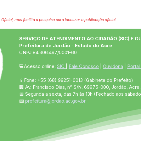
 Oficial, mas facilita a pesquisa para localizar a publicação oficial.
SERVIÇO DE ATENDIMENTO AO CIDADÃO (SIC) E O
Prefeitura de Jordão - Estado do Acre
CNPJ 84.306.497/0001-60
💻Acesso online: 
SIC 
| 
Fale Conosco
 | 
Ouvidoria
 | 
Portal
📱Fone: +55 (68)
99251-0013
(Gabinete do Prefeito)
🏢 Av. Francisco Dias, nº S/N, 69975-000, Jordão, Acre, 
📅 Segunda a sexta, das 7h às 13h (Fechado aos sábado
📧 
prefeitura@jordao.ac.gov.br