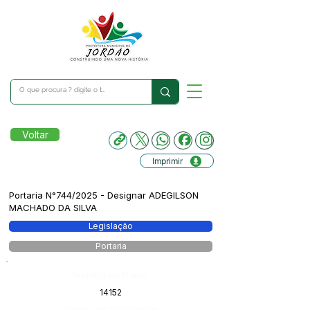
Voltar
Imprimir
Portaria N°744/2025 - Designar ADEGILSON
MACHADO DA SILVA
Legislação
Portaria
Número do Diário:
14152
Página da Publicação: