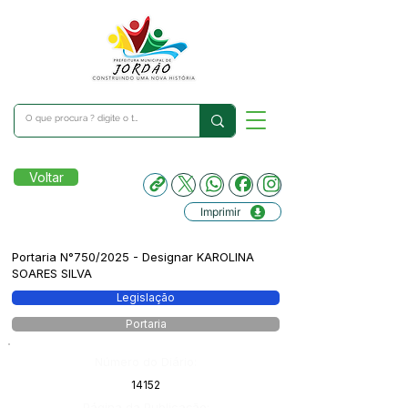
Voltar
Imprimir
Portaria N°750/2025 - Designar KAROLINA
SOARES SILVA
Legislação
Portaria
Número do Diário:
14152
Página da Publicação: