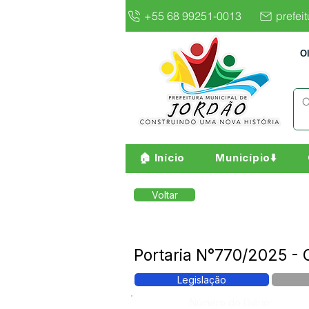
+55 68 99251-0013
prefei
O
🏠 Início
Município⬇️
Voltar
Portaria N°770/2025 -
Legislação
Número do Diário: