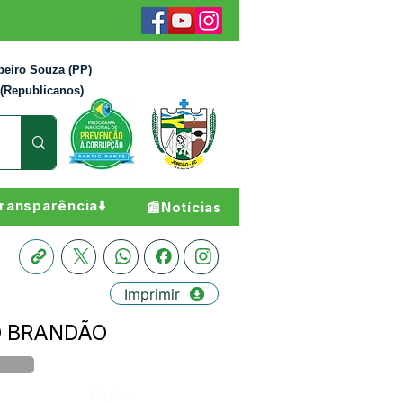
beiro Souza (PP)
 (Republicanos)
ransparência⬇️
📰Notícias
Imprimir
JO BRANDÃO
Órgão: