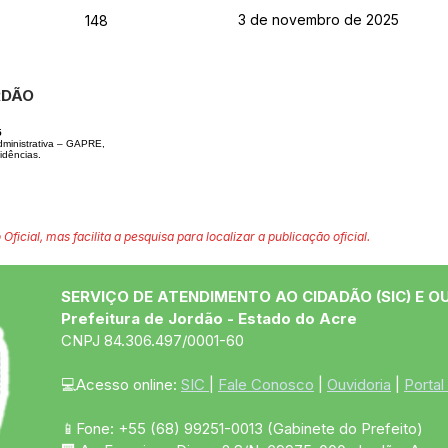
3 de novembro de 2025
148
RDÃO
5
dministrativa – GAPRE,
dências.
 Oficial, mas facilita a pesquisa para localizar a publicação oficial.
SERVIÇO DE ATENDIMENTO AO CIDADÃO (SIC) E O
Prefeitura de Jordão - Estado do Acre
CNPJ 84.306.497/0001-60
💻Acesso online: 
SIC 
| 
Fale Conosco
 | 
Ouvidoria
 | 
Portal
📱Fone: +55 (68)
99251-0013
(Gabinete do Prefeito)