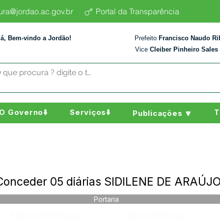
tura@jordao.ac.gov.br
Portal da Transparência
lá, Bem-vindo a Jordão!
Prefeito
Francisco Naudo Ri
Vice
Cleiber Pinheiro Sales
O Governo⬇️
Serviços⬇️
T
Publicações 🔽
 Conceder 05 diárias SIDILENE DE ARAÚ
Portaria
Página da Publicação:
Data da Publicação: