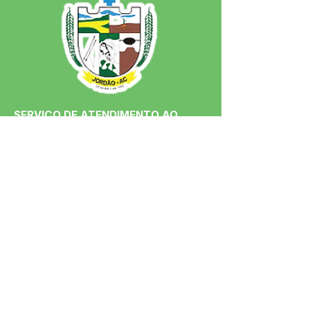
SERVIÇO DE ATENDIMENTO AO 
CIDADÃO (SIC) E OUVIDORIA
Prefeitura de Jordão - Estado do 
Acre
CNPJ 84.306.497/0001-60
💻Acesso online: 
SIC 
| 
Fale Conosco
 | 
Ouvidoria
 | 
Portal de Transparência
 | 
Mapa do Site
📱Fone: +55 (68)
99251-0013
(Gabinete 
do Prefeito)
🏢 Av. Francisco Dias, nº S/N, 69975-