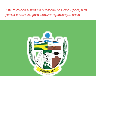
Este texto não substitui o publicado no Diário Oficial, mas
facilita a pesquisa para localizar a publicação oficial.
SERVIÇO DE ATENDIMENTO AO 
CIDADÃO (SIC) E OUVIDORIA
Prefeitura de Jordão - Estado do 
Acre
CNPJ 84.306.497/0001-60
💻Acesso online: 
SIC 
| 
Fale Conosco
 | 
Ouvidoria
 | 
Portal de Transparência
 | 