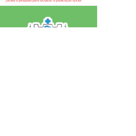
facilita a pesquisa para localizar a publicação oficial.
SERVIÇO DE ATENDIMENTO AO 
CIDADÃO (SIC) E OUVIDORIA
Prefeitura de Jordão - Estado do 
Acre
CNPJ 84.306.497/0001-60
💻Acesso online: 
SIC 
| 
Fale Conosco
 | 
Ouvidoria
 | 
Portal de Transparência
 | 
Mapa do Site