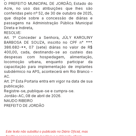
O PREFEITO MUNICIPAL DE JORDÃO, Estado do
Acre, no uso das atribuições que lhes são
conferidas pelo nº 52, de 30 de outubro de 2025,
que dispõe sobre a concessão de diárias e
passagens na Administração Pública Municipal
Direta e Indireta,
RESOLVE:
Art. 1º Conceder a Senhora, JÚLY KAROLINY
BARBOSA DE SOUZA, inscrito no CPF n° ***.
386.682-**, 07 (sete) diárias no valor de R$
400,00, cada, destinando-se ao custeio das
despesas com hospedagem, alimentação,
locomoção urbana, enquanto participar da
capacitação para implementação de implantes
subdérmico na APS, acontecerá em Rio Branco –
AC.
Art. 2º Esta Portaria entra em vigor na data de sua
publicação.
Registre-se, publique-se e cumpra-se.
Jordão-AC, 08 de abril de 2026.
NAUDO RIBEIRO
PREFEITO DE JORDÃO
Este texto não substitui o publicado no Diário Oficial, mas