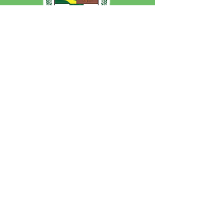
SERVIÇO DE ATENDIMENTO AO 
CIDADÃO (SIC) E OUVIDORIA
Prefeitura de Jordão - Estado do 
Acre
CNPJ 84.306.497/0001-60
💻Acesso online: 
SIC 
| 
Fale Conosco
 | 
Ouvidoria
 | 
Portal de Transparência
 | 
Mapa do Site
📱Fone: +55 (68)
99251-0013
(Gabinete 
do Prefeito)
🏢 Av. Francisco Dias, nº S/N, 69975-
000, Jordão, Acre, Brasil
📅 Segunda a sexta, das 7h às 13h 