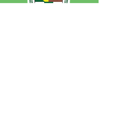
SERVIÇO DE ATENDIMENTO AO 
CIDADÃO (SIC) E OUVIDORIA
Prefeitura de Jordão - Estado do 
Acre
CNPJ 84.306.497/0001-60
💻Acesso online: 
SIC 
| 
Fale Conosco
 | 
Ouvidoria
 | 
Portal de Transparência
 | 
Mapa do Site
📱Fone: +55 (68)
99251-0013
(Gabinete 
do Prefeito)
🏢 Av. Francisco Dias, nº S/N, 69975-
000, Jordão, Acre, Brasil
📅 Segunda a sexta, das 7h às 13h 