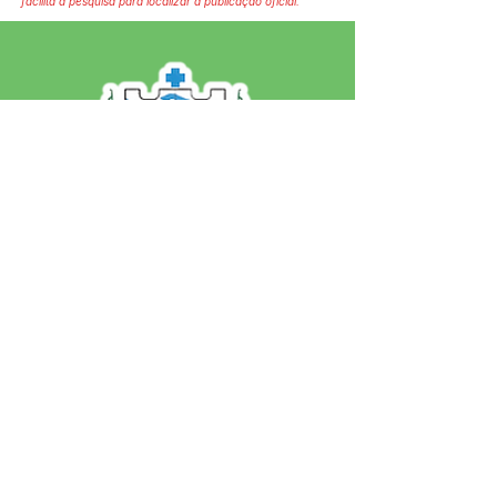
facilita a pesquisa para localizar a publicação oficial.
SERVIÇO DE ATENDIMENTO AO 
CIDADÃO (SIC) E OUVIDORIA
Prefeitura de Jordão - Estado do 
Acre
CNPJ 84.306.497/0001-60
💻Acesso online: 
SIC 
| 
Fale Conosco
 | 
Ouvidoria
 | 
Portal de Transparência
 | 
Mapa do Site