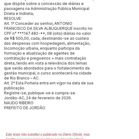
que dispõe sobre a concessão de diárias e
passagens na Administração Pública Municipal
Direta e Indireta,
RESOLVE:
Art. 1º Conceder ao senhor, ANTONIO
FRANCISCO DA SILVA ALBUQUERQUE inscrito no
CPF n° ***.147.482-**, 08 (oito) diárias no valor
de R$ 500,00, cada, destinando-se ao custeio
das despesas com hospedagem, alimentação,
locomoção urbana, enquanto participa da
formação e atualização de agentes de
contratação e pregoeiros + mais contratação
direta, tendo em vista a relevância dos temas
que serão abordados para o fortalecimento da
gestão municipal, o curso acontecerá na cidade
de Rio Branco – AC.
Art. 2º Esta Portaria entra em vigor na data de sua
publicação.
Registre-se, publique-se e cumpra-se.
Jordão-AC, 24 de fevereiro de 2026.
NAUDO RIBEIRO
PREFEITO DE JORDÃO
Este texto não substitui o publicado no Diário Oficial, mas