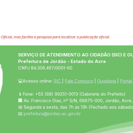
 Oficial, mas facilita a pesquisa para localizar a publicação oficial.
SERVIÇO DE ATENDIMENTO AO CIDADÃO (SIC) E O
Prefeitura de Jordão - Estado do Acre
CNPJ 84.306.497/0001-60
💻Acesso online: 
SIC 
| 
Fale Conosco
 | 
Ouvidoria
 | 
Portal
📱Fone: +55 (68)
99251-0013
(Gabinete do Prefeito)
🏢 Av. Francisco Dias, nº S/N, 69975-000, Jordão, Acre, 
📅 Segunda a sexta, das 7h às 13h (Fechado aos sábado
📧 
prefeitura@jordao.ac.gov.br