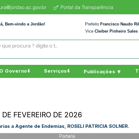
tura@jordao.ac.gov.br
Portal da Transparência
lá, Bem-vindo a Jordão!
Prefeito
Francisco Naudo Ri
Vice
Cleiber Pinheiro Sales
O Governo⬇️
Serviços⬇️
T
Publicações 🔽
5 DE FEVEREIRO DE 2026
árias a Agente de Endemias, ROSELI PATRICIA SOLNER.
Portaria