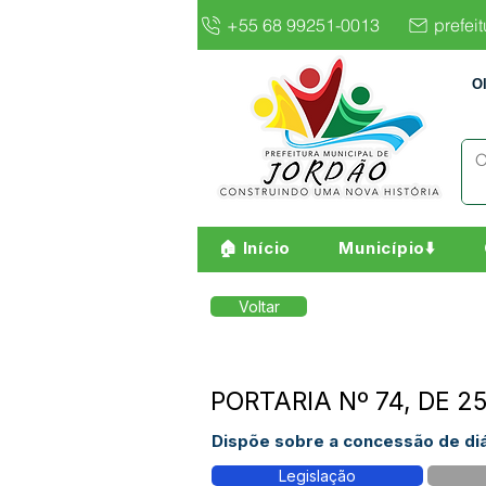
+55 68 99251-0013
prefei
O
🏠 Início
Município⬇️
Voltar
PORTARIA Nº 74, DE 2
Dispõe sobre a concessão de di
Legislação