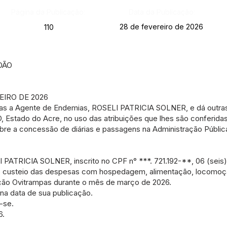
Página da Publicação:
Data da Publicação:
28 de fevereiro de 2026
110
DÃO
EIRO DE 2026
ias a Agente de Endemias, ROSELI PATRICIA SOLNER, e dá outras
tado do Acre, no uso das atribuições que lhes são conferidas 
bre a concessão de diárias e passagens na Administração Pública
 PATRICIA SOLNER, inscrito no CPF n° ***. 721.192-**, 06 (seis) 
o custeio das despesas com hospedagem, alimentação, locomoç
ação Ovitrampas durante o mês de março de 2026.
r na data de sua publicação.
-se.
6.