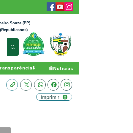
beiro Souza (PP)
 (Republicanos)
ransparência⬇️
📰Notícias
Imprimir