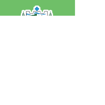
SERVIÇO DE ATENDIMENTO AO 
CIDADÃO (SIC) E OUVIDORIA
Prefeitura de Jordão - Estado do 
Acre
CNPJ 84.306.497/0001-60
💻Acesso online: 
SIC 
| 
Fale Conosco
 | 
Ouvidoria
 | 
Portal de Transparência
 | 
Mapa do Site
📱Fone: +55 (68)
99251-0013
(Gabinete 
do Prefeito)