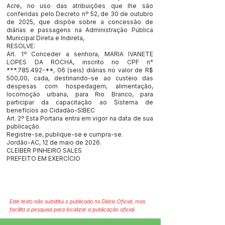
Acre, no uso das atribuições que lhe são
conferidas pelo Decreto nº 52, de 30 de outubro
de 2025, que dispõe sobre a concessão de
diárias e passagens na Administração Pública
Municipal Direta e Indireta,
RESOLVE:
Art. 1º Conceder a senhora, MARIA IVANETE
LOPES DA ROCHA, inscrito no CPF n°
***.785.492-**, 06 (seis) diárias no valor de R$
500,00, cada, destinando-se ao custeio das
despesas com hospedagem, alimentação,
locomoção urbana, para Rio Branco, para
participar da capacitação ao Sistema de
benefícios ao Cidadão-SIBEC
Art. 2º Esta Portaria entra em vigor na data de sua
publicação.
Registre-se, publique-se e cumpra-se.
Jordão-AC, 12 de maio de 2026.
CLEIBER PINHEIRO SALES
PREFEITO EM EXERCÍCIO
Este texto não substitui o publicado no Diário Oficial, mas
facilita a pesquisa para localizar a publicação oficial.