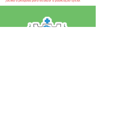
facilita a pesquisa para localizar a publicação oficial.
SERVIÇO DE ATENDIMENTO AO 
CIDADÃO (SIC) E OUVIDORIA
Prefeitura de Jordão - Estado do 
Acre
CNPJ 84.306.497/0001-60
💻Acesso online: 
SIC 
| 
Fale Conosco
 | 
Ouvidoria
 | 
Portal de Transparência
 | 
Mapa do Site