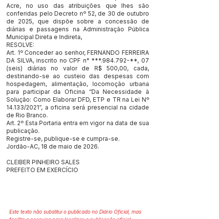
Acre, no uso das atribuições que lhes são
conferidas pelo Decreto nº 52, de 30 de outubro
de 2025, que dispõe sobre a concessão de
diárias e passagens na Administração Pública
Municipal Direta e Indireta,
RESOLVE:
Art. 1º Conceder ao senhor, FERNANDO FERREIRA
DA SILVA, inscrito no CPF n° ***.984.792-**, 07
(seis) diárias no valor de R$ 500,00, cada,
destinando-se ao custeio das despesas com
hospedagem, alimentação, locomoção urbana
para participar da Oficina “Da Necessidade à
Solução: Como Elaborar DFD, ETP e TR na Lei Nº
14.133/2021”, a oficina será presencial na cidade
de Rio Branco.
Art. 2º Esta Portaria entra em vigor na data de sua
publicação.
Registre-se, publique-se e cumpra-se.
Jordão-AC, 18 de maio de 2026.
CLEIBER PINHEIRO SALES
PREFEITO EM EXERCÍCIO
Este texto não substitui o publicado no Diário Oficial, mas