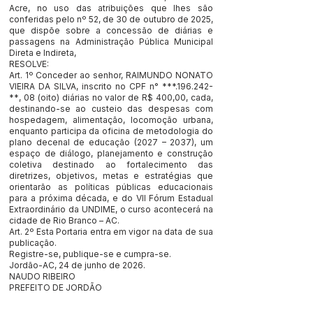
Acre, no uso das atribuições que lhes são
conferidas pelo nº 52, de 30 de outubro de 2025,
que dispõe sobre a concessão de diárias e
passagens na Administração Pública Municipal
Direta e Indireta,
RESOLVE:
Art. 1º Conceder ao senhor, RAIMUNDO NONATO
VIEIRA DA SILVA, inscrito no CPF n° ***.196.242-
**, 08 (oito) diárias no valor de R$ 400,00, cada,
destinando-se ao custeio das despesas com
hospedagem, alimentação, locomoção urbana,
enquanto participa da oficina de metodologia do
plano decenal de educação (2027 – 2037), um
espaço de diálogo, planejamento e construção
coletiva destinado ao fortalecimento das
diretrizes, objetivos, metas e estratégias que
orientarão as políticas públicas educacionais
para a próxima década, e do Vll Fórum Estadual
Extraordinário da UNDIME, o curso acontecerá na
cidade de Rio Branco – AC.
Art. 2º Esta Portaria entra em vigor na data de sua
publicação.
Registre-se, publique-se e cumpra-se.
Jordão-AC, 24 de junho de 2026.
NAUDO RIBEIRO
PREFEITO DE JORDÃO