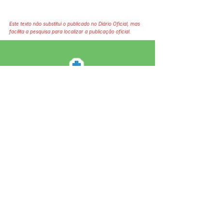
Este texto não substitui o publicado no Diário Oficial, mas
facilita a pesquisa para localizar a publicação oficial.
SERVIÇO DE ATENDIMENTO AO 
CIDADÃO (SIC) E OUVIDORIA
Prefeitura de Jordão - Estado do 
Acre
CNPJ 84.306.497/0001-60
💻Acesso online: 
SIC 
| 
Fale Conosco
 | 