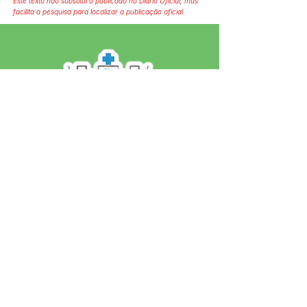
Este texto não substitui o publicado no Diário Oficial, mas
facilita a pesquisa para localizar a publicação oficial.
SERVIÇO DE ATENDIMENTO AO 
CIDADÃO (SIC) E OUVIDORIA
Prefeitura de Jordão - Estado do 
Acre
CNPJ 84.306.497/0001-60
💻Acesso online: 
SIC 
| 
Fale Conosco
 | 
Ouvidoria
 | 
Portal de Transparência
 | 
Mapa do Site