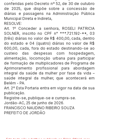
conferidas pelo Decreto nº 52, de 30 de outubro
de 2025, que dispõe sobre a concessão de
diárias e passagens na Administração Pública
Municipal Direta e Indireta,
RESOLVE:
Art. 1º Conceder a senhora, ROSELI PATRICIA
SOLNER, inscrito no CPF n° ***.721.192-**, 03
(três) diárias no valor de R$ 400,00, cada, dentro
do estado e 04 (quatro) diárias no valor de R$
600,00, cada, fora do estado destinando-se ao
custeio das despesas com hospedagem,
alimentação, locomoção urbana para participar
de formação de multiplicadores de Programa de
Aprimoramento profissional para abordagem
integral da saúde da mulher por fase da vida –
saúde integral da mulher, que acontecerá em
Belém - PA.
Art. 2º Esta Portaria entra em vigor na data de sua
publicação.
Registre-se, publique-se e cumpra-se.
Jordão-AC, 25 de junho de 2026.
FRANCISCO NAUDINO RIBEIRO SOUZA
PREFEITO DE JORDÃO