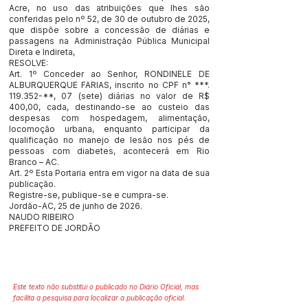
Acre, no uso das atribuições que lhes são
conferidas pelo nº 52, de 30 de outubro de 2025,
que dispõe sobre a concessão de diárias e
passagens na Administração Pública Municipal
Direta e Indireta,
RESOLVE:
Art. 1º Conceder ao Senhor, RONDINELE DE
ALBURQUERQUE FARIAS, inscrito no CPF n° ***.
119.352-**, 07 (sete) diárias no valor de R$
400,00, cada, destinando-se ao custeio das
despesas com hospedagem, alimentação,
locomoção urbana, enquanto participar da
qualificação no manejo de lesão nos pés de
pessoas com diabetes, acontecerá em Rio
Branco – AC.
Art. 2º Esta Portaria entra em vigor na data de sua
publicação.
Registre-se, publique-se e cumpra-se.
Jordão-AC, 25 de junho de 2026.
NAUDO RIBEIRO
PREFEITO DE JORDÃO
Este texto não substitui o publicado no Diário Oficial, mas
facilita a pesquisa para localizar a publicação oficial.