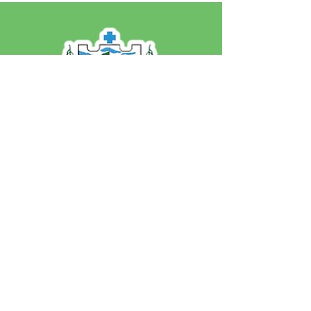
SERVIÇO DE ATENDIMENTO AO 
CIDADÃO (SIC) E OUVIDORIA
Prefeitura de Jordão - Estado do 
Acre
CNPJ 84.306.497/0001-60
💻Acesso online: 
SIC 
| 
Fale Conosco
 | 
Ouvidoria
 | 
Portal de Transparência
 | 
Mapa do Site
📱Fone: +55 (68)
99251-0013
(Gabinete 