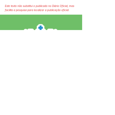
Este texto não substitui o publicado no Diário Oficial, mas
facilita a pesquisa para localizar a publicação oficial.
SERVIÇO DE ATENDIMENTO AO 
CIDADÃO (SIC) E OUVIDORIA
Prefeitura de Jordão - Estado do 
Acre
CNPJ 84.306.497/0001-60
💻Acesso online: 
SIC 
| 
Fale Conosco
 | 
Ouvidoria
 | 
Portal de Transparência
 | 