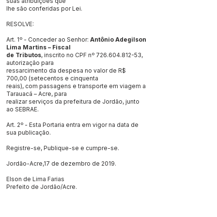
suas atribuições que
lhe são conferidas por Lei.
RESOLVE:
Art. 1º - Conceder ao Senhor:
Antônio Adegilson
Lima Martins – Fiscal
de Tributos
, inscrito no CPF nº
726.604.812-53
,
autorização para
ressarcimento da despesa no valor de R$
700,00 (setecentos e cinquenta
reais), com passagens e transporte em viagem a
Tarauacá – Acre, para
realizar serviços da prefeitura de Jordão, junto
ao SEBRAE.
Art. 2º - Esta Portaria entra em vigor na data de
sua publicação.
Registre-se, Publique-se e cumpre-se.
Jordão-Acre,17 de dezembro de 2019.
Elson de Lima Farias
Prefeito de Jordão/Acre.