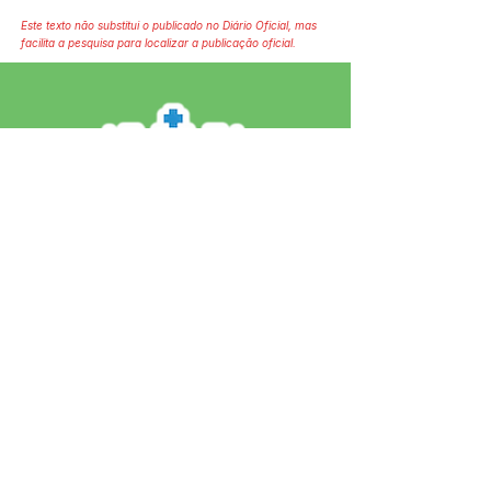
Este texto não substitui o publicado no Diário Oficial, mas
facilita a pesquisa para localizar a publicação oficial.
SERVIÇO DE ATENDIMENTO AO 
CIDADÃO (SIC) E OUVIDORIA
Prefeitura de Jordão - Estado do 
Acre
CNPJ 84.306.497/0001-60
💻Acesso online: 
SIC 
| 
Fale Conosco
 | 
Ouvidoria
 | 
Portal de Transparência
 | 