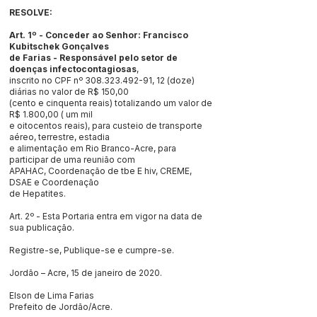
RESOLVE:
Art. 1º - Conceder ao Senhor: Francisco
Kubitschek Gonçalves
de Farias - Responsável pelo setor de
doenças infectocontagiosas
,
inscrito no CPF nº
308.323.492-91
, 12 (doze)
diárias no valor de R$ 150,00
(cento e cinquenta reais) totalizando um valor de
R$ 1.800,00 ( um mil
e oitocentos reais), para custeio de transporte
aéreo, terrestre, estadia
e alimentação em Rio Branco-Acre, para
participar de uma reunião com
APAHAC, Coordenação de tbe E hiv, CREME,
DSAE e Coordenação
de Hepatites.
Art. 2º - Esta Portaria entra em vigor na data de
sua publicação.
Registre-se, Publique-se e cumpre-se.
Jordão – Acre, 15 de janeiro de 2020.
Elson de Lima Farias
Prefeito de Jordão/Acre.