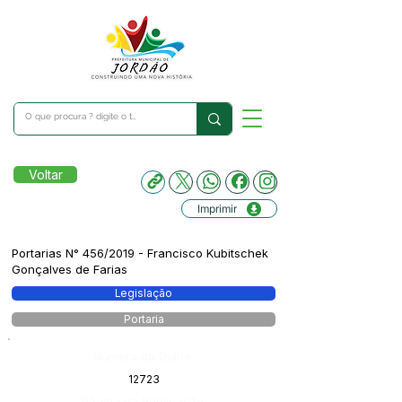
Voltar
Imprimir
Portarias N° 456/2019 - Francisco Kubitschek
Gonçalves de Farias
Legislação
Portaria
Número do Diário:
12723
Página da Publicação: