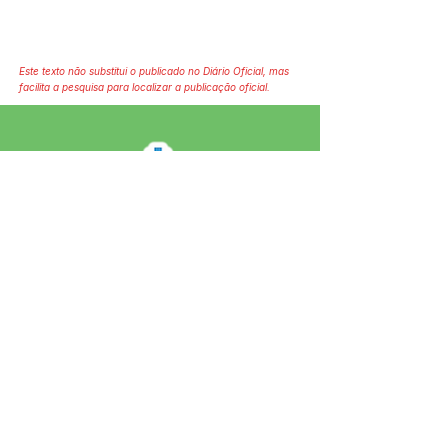
Este texto não substitui o publicado no Diário Oficial, mas
facilita a pesquisa para localizar a publicação oficial.
SERVIÇO DE ATENDIMENTO AO 
CIDADÃO (SIC) E OUVIDORIA
Prefeitura de Jordão - Estado do 
Acre
CNPJ 84.306.497/0001-60