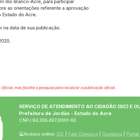
em Rio Branco-Acre, para participar
re as orientações referente a aprovação
o Estado do Acre.
or na data de sua publicação.
2020.
 Oficial, mas facilita a pesquisa para localizar a publicação oficial.
SERVIÇO DE ATENDIMENTO AO CIDADÃO (SIC) E O
Prefeitura de Jordão - Estado do Acre
CNPJ 84.306.497/0001-60
💻Acesso online: 
SIC 
| 
Fale Conosco
 | 
Ouvidoria
 | 
Portal