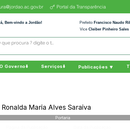
tura@jordao.ac.gov.br
Portal da Transparência
lá, Bem-vindo a Jordão!
Prefeito
Francisco Naudo Ri
Vice
Cleiber Pinheiro Sales
O Governo⬇️
Serviços⬇️
T
Publicações 🔽
- Ronalda Maria Alves Saraiva
Portaria
Página da Publicação:
Data da Publicação: