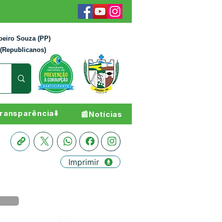
beiro Souza (PP)
 (Republicanos)
ransparência⬇️
📰Notícias
Imprimir
Órgão: