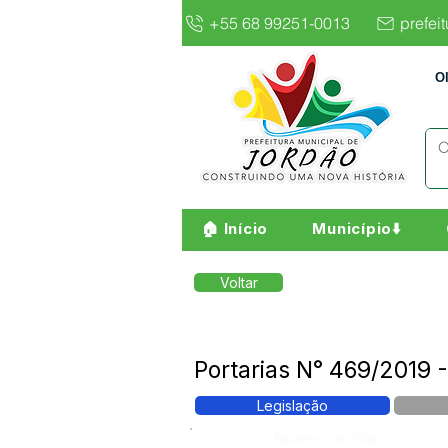
+55 68 99251-0013
prefei
O
🏠 Início
Município⬇️
Voltar
Portarias N° 469/2019 
Legislação
Número do Diário: