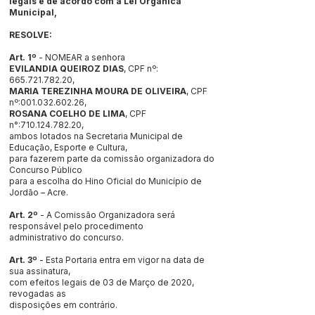
legais e de acordo com a Lei Orgânica
Municipal,
RESOLVE:
Art. 1º
- NOMEAR a senhora
EVILANDIA QUEIROZ DIAS
, CPF nº:
665.721.782.20
,
MARIA TEREZINHA MOURA DE OLIVEIRA
, CPF
nº:
001.032.602.26
,
ROSANA COELHO DE LIMA
, CPF
n°:
710.124.782.20
,
ambos lotados na Secretaria Municipal de
Educação, Esporte e Cultura,
para fazerem parte da comissão organizadora do
Concurso Público
para a escolha do Hino Oficial do Município de
Jordão – Acre.
Art. 2º
- A Comissão Organizadora será
responsável pelo procedimento
administrativo do concurso.
Art. 3º
- Esta Portaria entra em vigor na data de
sua assinatura,
com efeitos legais de 03 de Março de 2020,
revogadas as
disposições em contrário.