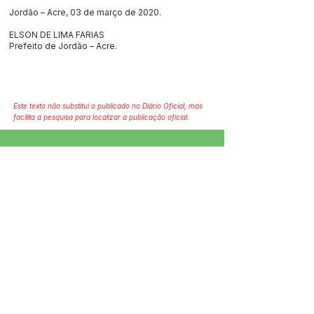
Jordão – Acre, 03 de março de 2020.
ELSON DE LIMA FARIAS
Prefeito de Jordão – Acre.
Este texto não substitui o publicado no Diário Oficial, mas
facilita a pesquisa para localizar a publicação oficial.
SERVIÇO DE ATENDIMENTO AO 
CIDADÃO (SIC) E OUVIDORIA
Prefeitura de Jordão - Estado do 