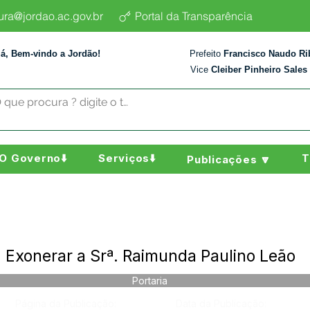
tura@jordao.ac.gov.br
Portal da Transparência
lá, Bem-vindo a Jordão!
Prefeito
Francisco Naudo Ri
Vice
Cleiber Pinheiro Sales
O Governo⬇️
Serviços⬇️
T
Publicações 🔽
- Exonerar a Srª. Raimunda Paulino Leão
Portaria
Página da Publicação:
Data da Publicação: