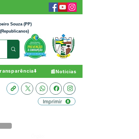
beiro Souza (PP)
 (Republicanos)
ransparência⬇️
📰Notícias
Imprimir
Órgão: