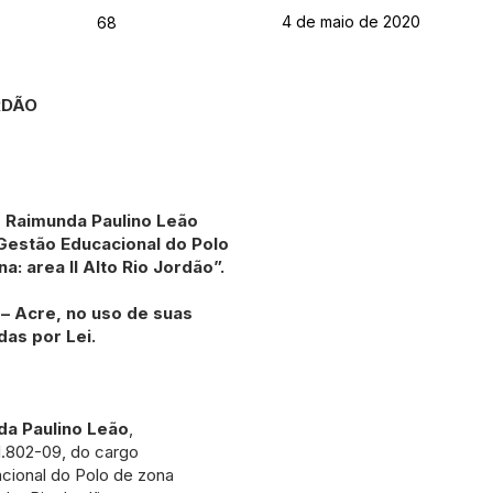
4 de maio de 2020
68
RDÃO
 Raimunda Paulino Leão
estão Educacional do Polo
: area II Alto Rio Jordão”.
 – Acre, no uso de suas
das por Lei.
da Paulino Leão
,
1.802-09, do cargo
ional do Polo de zona