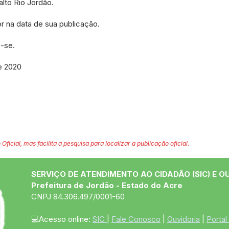
alto Rio Jordão.
gor na data de sua publicação.
-se.
de 2020
 Oficial, mas facilita a pesquisa para localizar a publicação oficial.
SERVIÇO DE ATENDIMENTO AO CIDADÃO (SIC) E O
Prefeitura de Jordão - Estado do Acre
CNPJ 84.306.497/0001-60
💻Acesso online: 
SIC 
| 
Fale Conosco
 | 
Ouvidoria
 | 
Portal