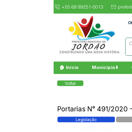
+55 68 99251-0013
prefei
O
🏠 Início
Município⬇️
Voltar
Portarias N° 491/2020 
Legislação
Número do Diário: