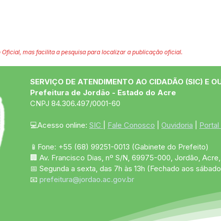
 Oficial, mas facilita a pesquisa para localizar a publicação oficial.
SERVIÇO DE ATENDIMENTO AO CIDADÃO (SIC) E O
Prefeitura de Jordão - Estado do Acre
CNPJ 84.306.497/0001-60
💻Acesso online: 
SIC 
| 
Fale Conosco
 | 
Ouvidoria
 | 
Portal
📱Fone: +55 (68)
99251-0013
(Gabinete do Prefeito)
🏢 Av. Francisco Dias, nº S/N, 69975-000, Jordão, Acre, 
📅 Segunda a sexta, das 7h às 13h (Fechado aos sábado
📧 
prefeitura@jordao.ac.gov.br