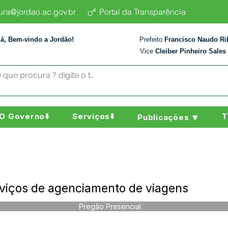
tura@jordao.ac.gov.br
Portal da Transparência
lá, Bem-vindo a Jordão!
Prefeito
Francisco Naudo Ri
Vice
Cleiber Pinheiro Sales
O Governo⬇️
Serviços⬇️
T
Publicações 🔽
viços de agenciamento de viagens
Pregão Presencial
Página da Publicação:
Data da Publicação: