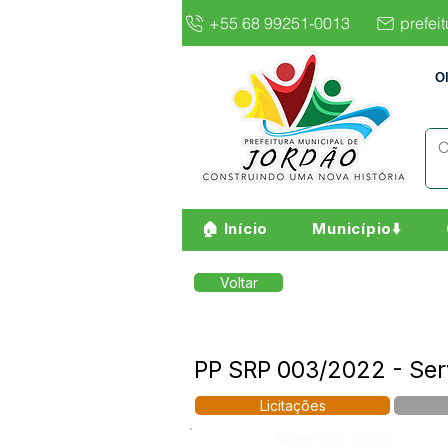
+55 68 99251-0013
prefei
O
🏠 Início
Município⬇️
Voltar
PP SRP 003/2022 - Ser
Licitações
Número do Diário: