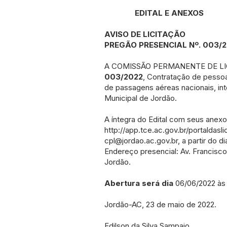
EDITAL E ANEXOS
AVISO DE LICITAÇÃO
PREGÃO PRESENCIAL Nº. 003/
A COMISSÃO PERMANENTE DE LICIT
003/2022
, Contratação de pessoa
de passagens aéreas nacionais, int
Municipal de Jordão.
A íntegra do Edital com seus anexo
http://app.tce.ac.gov.br/portaldasli
cpl@jordao.ac.gov.br
, a partir do
Endereço presencial: Av. Francisco
Jordão.
Abertura será dia
06/06/2022 às
Jordão-AC, 23 de maio de 2022.
Edilson da Silva Sampaio