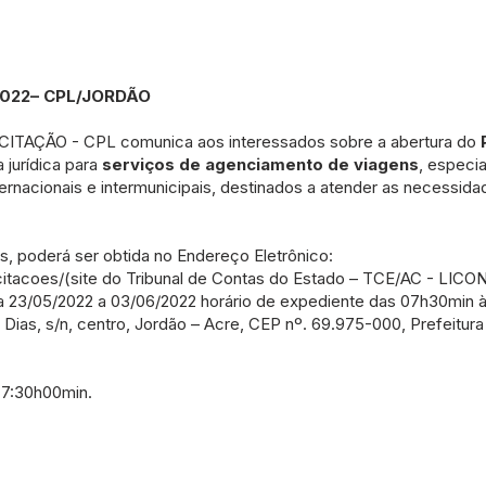
2022– CPL/JORDÃO
AÇÃO - CPL comunica aos interessados sobre a abertura do
 jurídica para
serviços de agenciamento de viagens
, especi
ernacionais e intermunicipais, destinados a atender as necessida
s, poderá ser obtida no Endereço Eletrônico:
citacoes/(site
do Tribunal de Contas do Estado – TCE/AC - LICON)
 dia 23/05/2022 a 03/06/2022 horário de expediente das 07h30min 
 Dias, s/n, centro, Jordão – Acre, CEP nº. 69.975-000, Prefeitura
 7:30h00min.