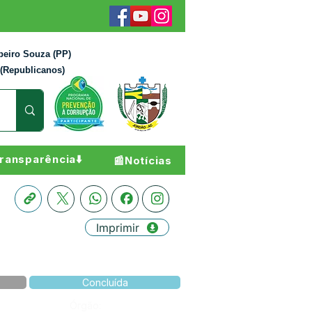
beiro Souza (PP)
 (Republicanos)
ransparência⬇️
📰Notícias
Imprimir
Concluída
Órgão: