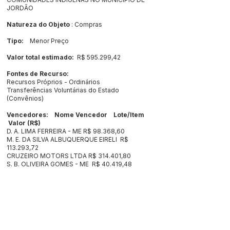
JORDÃO
Natureza do Objeto
: Compras
Tipo:
Menor Preço
Valor total estimado:
R$ 595.299,42
Fontes de Recurso:
Recursos Próprios - Ordinários
Transferências Voluntárias do Estado
(Convênios)
Vencedores: Nome Vencedor Lote/Item
Valor (R$)
D. A. LIMA FERREIRA - ME R$ 98.368,60
M. E. DA SILVA ALBUQUERQUE EIRELI R$
113.293,72
CRUZEIRO MOTORS LTDA R$ 314.401,80
S. B. OLIVEIRA GOMES - ME R$ 40.419,48
Este texto não substitui o publicado no Diário Oficial, mas
facilita a pesquisa para localizar a publicação oficial.