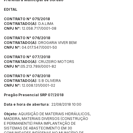
EDITAL
CONTRATO N° 075/2018
CONTRATADO(A):
D.A.LIMA
CNPJ N°:
12.058.717/0001-08
CONTRATO N° 076/2018
CONTRATADO(A):
DROGARIA VIVER BEM
CNPJ N°:
04.017.547/0001-50
CONTRATO N° 077/2018
CONTRATADO(A):
CRUZEIRO MOTORS
CNPJ N°:
05.213.789/0001-82
CONTRATO N° 078/2018
CONTRATADO(A):
S B OLIVEIRA
CNPJ N°:
12.008.131
/0001-02
Pregão Presencial SRP 07/2018
Data e hora de abertura
: 22/08/2018 10:00
Objeto:
AQUISIÇÃO DE MATERIAIS HIDRÁULICOS,
MADEIRA, MATERIAIS DIVERSOS (CONSTRUÇÃO
E PERMANENTE) PARA IMPLANTAÇÃO DE
SISTEMAS DE ABASTECIMENTO EM 30
COMUNIDADES INDÍGENAS NO MUNICÍPIO DE