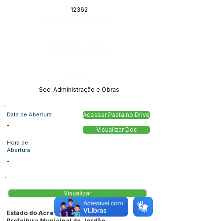
12362
Página da Publicação:
Data da Publicação:
Órgão:
Sec. Administração e Obras
Data de Abertura
Acessar Pasta no Drive
-
Visualizar Doc
Hora de
Abertura
-
Visualizar
Estado do Acre
Prefeitura Municipal de Jordão