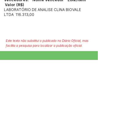
Valor (R$)
LABORATÓRIO DE ANALISE CLINA BIOVALE
LTDA 116.313,00
Este texto não substitui o publicado no Diário Oficial, mas
facilita a pesquisa para localizar a publicação oficial.
SERVIÇO DE ATENDIMENTO AO 
CIDADÃO (SIC) E OUVIDORIA
Prefeitura de Jordão - Estado do 