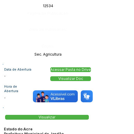
12534
Página da Publicação:
Data da Publicação:
Órgão:
Sec. Agricultura
Data de Abertura
Acessar Pasta no Drive
-
Visualizar Doc
Hora de
Abertura
-
Visualizar
Estado do Acre
Prefeitura Municipal de Jordão