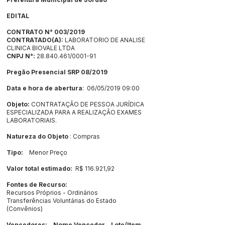
EDITAL
CONTRATO N° 003/2019
CONTRATADO(A):
LABORATORIO DE ANALISE
CLINICA BIOVALE LTDA
CNPJ N°:
28.840.461
/0001-91
Pregão Presencial SRP 08/2019
Data e hora de abertura
: 06/05/2019 09:00
Objeto:
CONTRATAÇÃO DE PESSOA JURÍDICA
ESPECIALIZADA PARA A REALIZAÇÃO EXAMES
LABORATORIAIS.
Natureza do Objeto
: Compras
Tipo:
Menor Preço
Valor total estimado:
R$ 116.921,92
Fontes de Recurso:
Recursos Próprios - Ordinários
Transferências Voluntárias do Estado
(Convênios)
Vencedores: Nome Vencedor Lote/Item