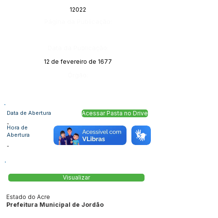
12022
Página da Publicação:
Data da Publicação:
12 de fevereiro de 1677
Órgão:
Data de Abertura
Acessar Pasta no Drive
-
Hora de
Abertura
-
Visualizar
Estado do Acre
Prefeitura Municipal de Jordão