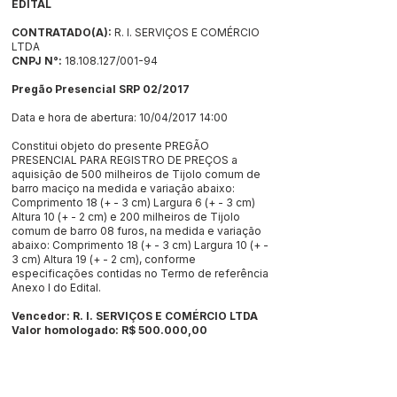
EDITAL
CONTRATADO(A):
R. I. SERVIÇOS E COMÉRCIO
LTDA
CNPJ N°:
18.108.127/001-94
Pregão Presencial SRP 02/201
7
Data e hora de abertura: 10/04/2017 14:00
Constitui objeto do presente PREGÃO
PRESENCIAL PARA REGISTRO DE PREÇOS a
aquisição de 500 milheiros de Tijolo comum de
barro maciço na medida e variação abaixo:
Comprimento 18 (+ - 3 cm) Largura 6 (+ - 3 cm)
Altura 10 (+ - 2 cm) e 200 milheiros de Tijolo
comum de barro 08 furos, na medida e variação
abaixo: Comprimento 18 (+ - 3 cm) Largura 10 (+ -
3 cm) Altura 19 (+ - 2 cm), conforme
especificações contidas no Termo de referência
Anexo I do Edital.
Vencedor: R. I. SERVIÇOS E COMÉRCIO LTDA
Valor homologado: R$ 500.000,00