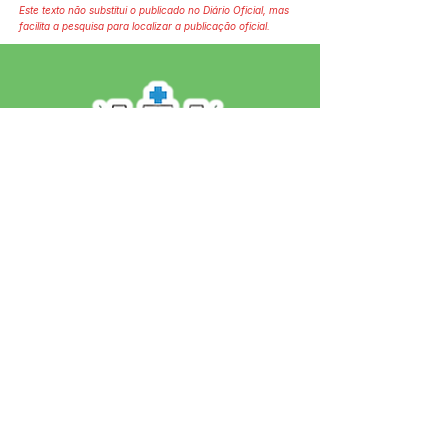
Este texto não substitui o publicado no Diário Oficial, mas
facilita a pesquisa para localizar a publicação oficial.
SERVIÇO DE ATENDIMENTO AO 
CIDADÃO (SIC) E OUVIDORIA
Prefeitura de Jordão - Estado do 
Acre
CNPJ 84.306.497/0001-60
💻Acesso online: 
SIC 
| 
Fale Conosco
 | 
Ouvidoria
 | 
Portal de Transparência
 | 
Mapa do Site