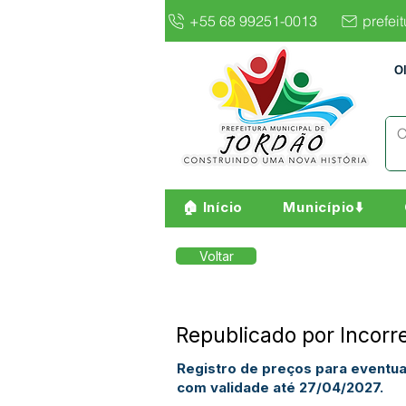
+55 68 99251-0013
prefei
O
🏠 Início
Município⬇️
Voltar
Republicado por Incor
Registro de preços para eventua
com validade até 27/04/2027.