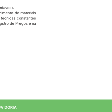
entavos).
imento de materiais
écnicas constantes
istro de Preços e na
UVIDORIA