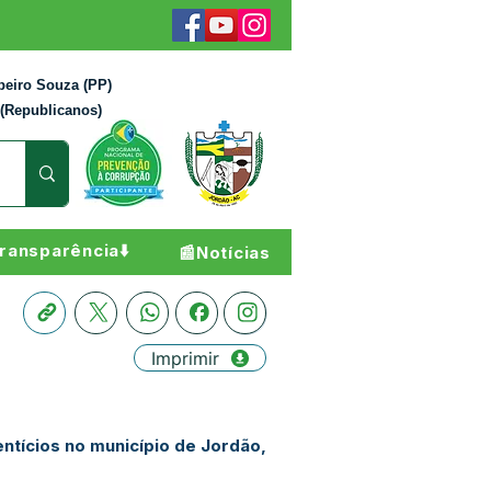
beiro Souza (PP)
 (Republicanos)
ransparência⬇️
📰Notícias
Imprimir
ntícios no município de Jordão,