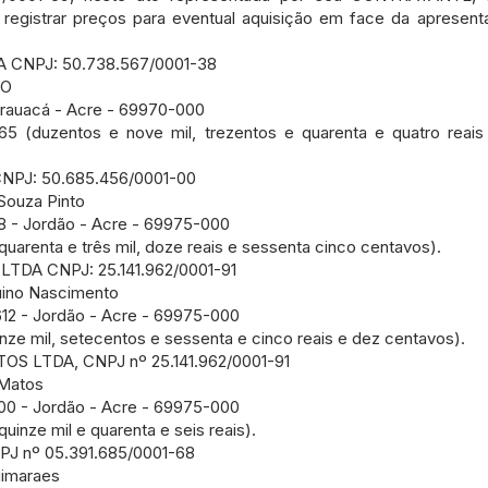
gistrar preços para eventual aquisição em face da apresent
A CNPJ: 50.738.567/0001-38
 O
rauacá - Acre - 69970-000
65 (duzentos e nove mil, trezentos e quarenta e quatro reais
CNPJ: 50.685.456/0001-00
Souza Pinto
 - Jordão - Acre - 69975-000
quarenta e três mil, doze reais e sessenta cinco centavos).
LTDA CNPJ: 25.141.962/0001-91
uino Nascimento
12 - Jordão - Acre - 69975-000
onze mil, setecentos e sessenta e cinco reais e dez centavos).
S LTDA, CNPJ nº 25.141.962/0001-91
Matos
0 - Jordão - Acre - 69975-000
uinze mil e quarenta e seis reais).
J nº 05.391.685/0001-68
uimaraes