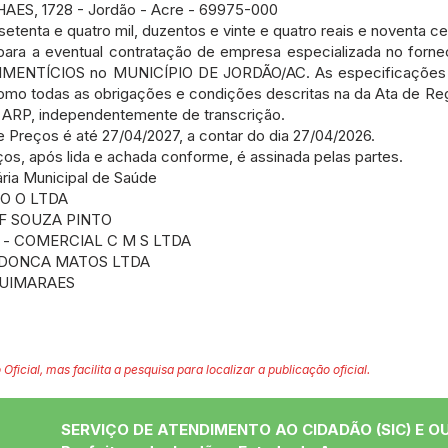
S, 1728 - Jordão - Acre - 69975-000
etenta e quatro mil, duzentos e vinte e quatro reais e noventa c
 a eventual contratação de empresa especializada no fornec
MENTÍCIOS no MUNICÍPIO DE JORDÃO/AC. As especificações t
mo todas as obrigações e condições descritas na da Ata de Reg
 ARP, independentemente de transcrição.
e Preços é até 27/04/2027, a contar do dia 27/04/2026.
os, após lida e achada conforme, é assinada pelas partes.
tária Municipal de Saúde
DO O LTDA
D F SOUZA PINTO
to - COMERCIAL C M S LTDA
NDONCA MATOS LTDA
 GUIMARAES
 Oficial, mas facilita a pesquisa para localizar a publicação oficial.
SERVIÇO DE ATENDIMENTO AO CIDADÃO (SIC) E O