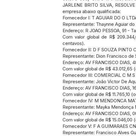
JARLENE BRITO SILVA, RESOLVE re
empresa abaixo qualificada:
Fornecedor I: T AGUIAR DO O LTD
Representante: Thaynne Aguiar do
Endereço: R JOAO PESSOA, 91 - Ta
Com valor global de R$ 209.344,
centavos).
Fornecedor II: D F SOUZA PINTO 
Representante: Dion Francisco de 
Endereço: AV FRANCISCO DIAS, 48
Com valor global de R$ 43.012,65 (
Fornecedor III: COMERCIAL C M S 
Representante: João Victor De Aq
Endereço: AV FRANCISCO DIAS, 16
Com valor global de R$ 11.765,10 (
Fornecedor IV: M MENDONCA MATO
Representante: Mayka Mendonça 
Endereço: AV FRANCISCO DIAS, 00
Com valor global de R$ 15.046,00 (q
Fornecedor V: F A GUIMARAES CNP
Representante: Francisco Alves G