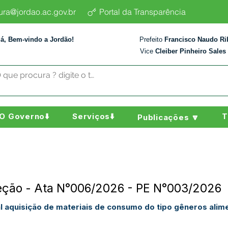
tura@jordao.ac.gov.br
Portal da Transparência
lá, Bem-vindo a Jordão!
Prefeito
Francisco Naudo Ri
Vice
Cleiber Pinheiro Sales
O Governo⬇️
Serviços⬇️
T
Publicações 🔽
reção - Ata N°006/2026 - PE N°003/2026
l aquisição de materiais de consumo do tipo gêneros alime