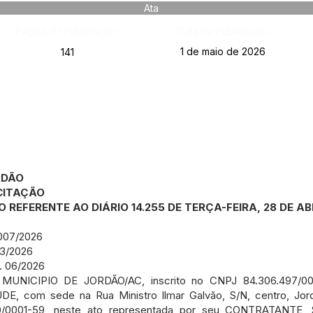
Ata
Página da Publicação:
Data da Publicação:
1 de maio de 2026
141
RDÃO
CITAÇÃO
REFERENTE AO DIÁRIO 14.255 DE TERÇA-FEIRA, 28 DE AB
007/2026
3/2026
 06/2026
o MUNICIPIO DE JORDÃO/AC, inscrito no CNPJ 84.306.497/00
 com sede na Rua Ministro Ilmar Galvão, S/N, centro, Jor
70/0001-59, neste ato representada por seu CONTRATANTE, 