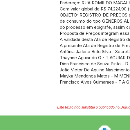
Endereço: RUA ROMILDO MAGALHAE
Com valor global de R$ 74.224,90 (s
OBJETO: REGISTRO DE PREÇOS para
de consumo do tipo GÊNEROS ALI
do processo em epígrafe, assim co
Proposta de Preços integram essa
A validade desta Ata de Registro d
A presente Ata de Registro de Preç
Antônia Jarlene Brito Silva - Secre
Thaynne Aguiar do O - T AGUIAR 
Dion Francisco de Souza Pinto - 
João Victor De Aquino Nascimen
Mayka Mendonça Matos - M ME
Francisco Alves Guimaraes - F A
Este texto não substitui o publicado no Diário