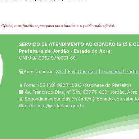
 Oficial, mas facilita a pesquisa para localizar a publicação oficial.
SERVIÇO DE ATENDIMENTO AO CIDADÃO (SIC) E O
Prefeitura de Jordão - Estado do Acre
CNPJ 84.306.497/0001-60
💻Acesso online: 
SIC 
| 
Fale Conosco
 | 
Ouvidoria
 | 
Portal
📱Fone: +55 (68)
99251-0013
(Gabinete do Prefeito)
🏢 Av. Francisco Dias, nº S/N, 69975-000, Jordão, Acre, 
📅 Segunda a sexta, das 7h às 13h (Fechado aos sábado
📧 
prefeitura@jordao.ac.gov.br