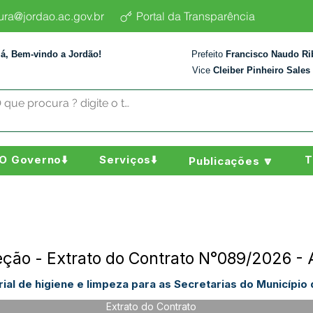
tura@jordao.ac.gov.br
Portal da Transparência
lá, Bem-vindo a Jordão!
Prefeito
Francisco Naudo Ri
Vice
Cleiber Pinheiro Sales
O Governo⬇️
Serviços⬇️
T
Publicações 🔽
reção - Extrato do Contrato N°089/2026 
al de higiene e limpeza para as Secretarias do Município 
Extrato do Contrato