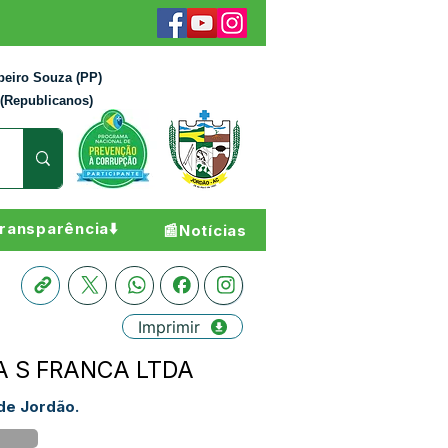
beiro Souza (PP)
 (Republicanos)
ransparência⬇️
📰Notícias
Imprimir
- A S FRANCA LTDA
de Jordão.