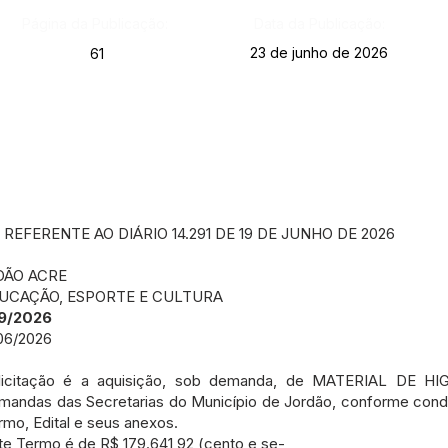
Página da Publicação:
Data da Publicação:
23 de junho de 2026
61
EFERENTE AO DIÁRIO 14.291 DE 19 DE JUNHO DE 2026
DÃO ACRE
DUCAÇÃO, ESPORTE E CULTURA
9/2026
06/2026
licitação é a aquisição, sob demanda, de MATERIAL DE H
mandas das Secretarias do Município de Jordão, conforme cond
rmo, Edital e seus anexos.
este Termo é de R$ 179.641,92 (cento e se-