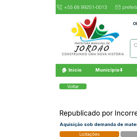
+55 68 99251-0013
prefei
O
🏠 Início
Município⬇️
Voltar
Republicado por Incor
Aquisição sob demanda de materi
Licitações