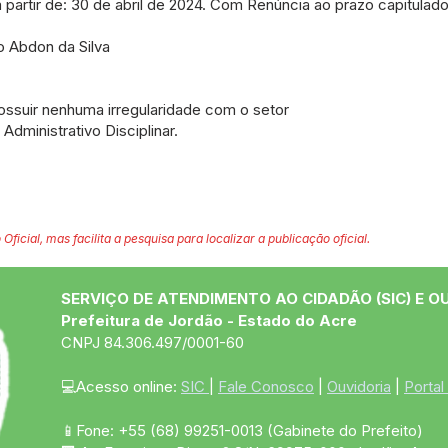
artir de: 30 de abril de 2024. Com Renúncia ao prazo capitulado no
o Abdon da Silva
possuir nenhuma irregularidade com o setor
dministrativo Disciplinar.
 Oficial, mas facilita a pesquisa para localizar a publicação oficial.
SERVIÇO DE ATENDIMENTO AO CIDADÃO (SIC) E O
Prefeitura de Jordão - Estado do Acre
CNPJ 84.306.497/0001-60
💻Acesso online: 
SIC 
| 
Fale Conosco
 | 
Ouvidoria
 | 
Portal
📱Fone: +55 (68)
99251-0013
(Gabinete do Prefeito)