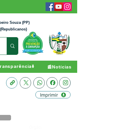
beiro Souza (PP)
 (Republicanos)
ransparência⬇️
📰Notícias
Imprimir
Órgão: