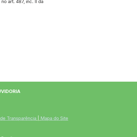
 art. 487, inc. II da
UVIDORIA
 de Transparência
 | 
Mapa do Site