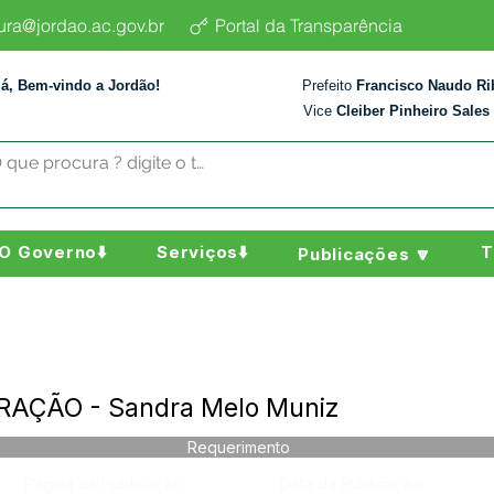
tura@jordao.ac.gov.br
Portal da Transparência
lá, Bem-vindo a Jordão!
Prefeito
Francisco Naudo Ri
Vice
Cleiber Pinheiro Sales
O Governo⬇️
Serviços⬇️
T
Publicações 🔽
RAÇÃO - Sandra Melo Muniz
Requerimento
Página da Publicação:
Data da Publicação: