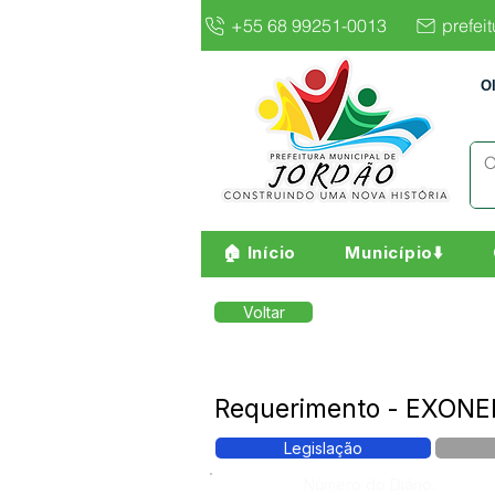
+55 68 99251-0013
prefei
O
🏠 Início
Município⬇️
Voltar
Requerimento - EXONE
Legislação
Número do Diário: