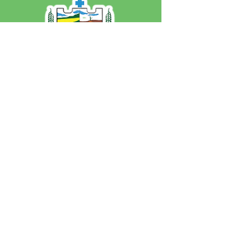
SERVIÇO DE ATENDIMENTO AO 
CIDADÃO (SIC) E OUVIDORIA
Prefeitura de Jordão - Estado do 
Acre
CNPJ 84.306.497/0001-60
💻Acesso online: 
SIC 
| 
Fale Conosco
 | 
Ouvidoria
 | 
Portal de Transparência
 | 
Mapa do Site
📱Fone: +55 (68)
99251-0013
(Gabinete 
do Prefeito)
🏢 Av. Francisco Dias, nº S/N, 69975-