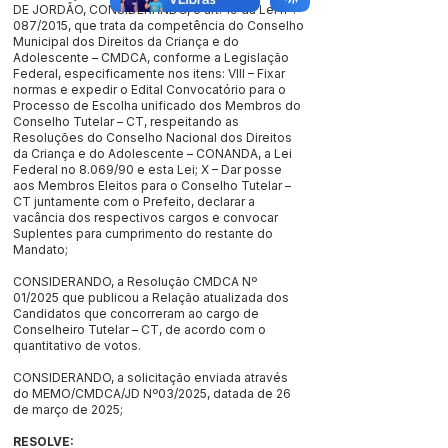
DE JORDÃO, CONSIDERANDO, o art. 19 da Lei nº.
087/2015, que trata da competência do Conselho
Municipal dos Direitos da Criança e do
Adolescente – CMDCA, conforme a Legislação
Federal, especificamente nos itens: VIII – Fixar
normas e expedir o Edital Convocatório para o
Processo de Escolha unificado dos Membros do
Conselho Tutelar – CT, respeitando as
Resoluções do Conselho Nacional dos Direitos
da Criança e do Adolescente – CONANDA, a Lei
Federal no 8.069/90 e esta Lei; X – Dar posse
aos Membros Eleitos para o Conselho Tutelar –
CT juntamente com o Prefeito, declarar a
vacância dos respectivos cargos e convocar
Suplentes para cumprimento do restante do
Mandato;
CONSIDERANDO, a Resolução CMDCA Nº
01/2025 que publicou a Relação atualizada dos
Candidatos que concorreram ao cargo de
Conselheiro Tutelar – CT, de acordo com o
quantitativo de votos.
CONSIDERANDO, a solicitação enviada através
do MEMO/CMDCA/JD Nº03/2025, datada de 26
de março de 2025;
RESOLVE: