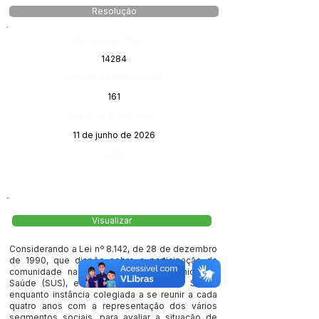
Resolução
Número do Diário:
14284
Página da Publicação:
161
Data da Publicação:
11 de junho de 2026
Órgão:
Visualizar
Considerando a Lei nº 8.142, de 28 de dezembro
de 1990, que dispõe sobre a participação da
comunidade na gestão do Sistema Único de
Saúde (SUS), e cria a Conferência de Saúde
enquanto instância colegiada a se reunir a cada
quatro anos com a representação dos vários
segmentos sociais, para avaliar a situação de