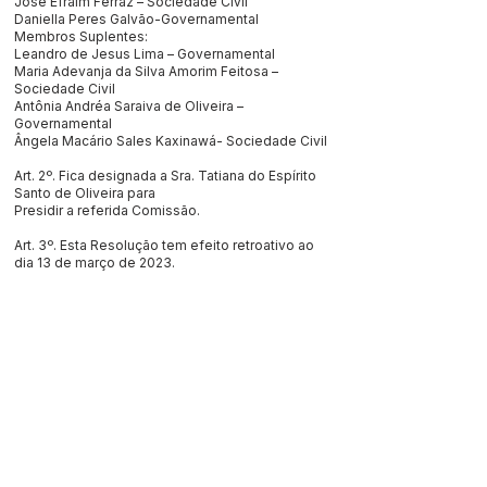
José Efraim Ferraz – Sociedade Civil
Daniella Peres Galvão-Governamental
Membros Suplentes:
Leandro de Jesus Lima – Governamental
Maria Adevanja da Silva Amorim Feitosa –
Sociedade Civil
Antônia Andréa Saraiva de Oliveira –
Governamental
Ângela Macário Sales Kaxinawá- Sociedade Civil
Art. 2º. Fica designada a Sra. Tatiana do Espírito
Santo de Oliveira para
Presidir a referida Comissão.
Art. 3º. Esta Resolução tem efeito retroativo ao
dia 13 de março de 2023.
Jordão/Ac,30 de março de 2023
Tatiana do Espírito Santo de Oliveira
Presidente do CMDCA de Jordão/AC
Este texto não substitui o publicado no Diário Oficial, mas
facilita a pesquisa para localizar a publicação oficial.