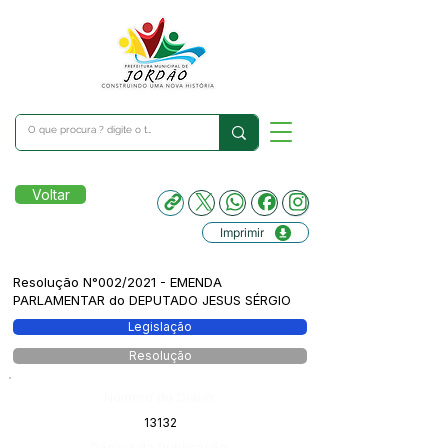
Voltar
Imprimir
Resolução N°002/2021 - EMENDA
PARLAMENTAR do DEPUTADO JESUS SÉRGIO
Legislação
Resolução
Número do Diário:
13132
Página da Publicação: