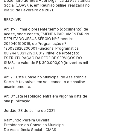
Dezembro de 1993 – Lei Orgânica da Assistência
Social (LOAS), e, em Reunião online, realizada no
dia 26 de Fevereiro de 2021.
RESOLVE:
Art. 1º- Firmar o presente termo (documento) de
aceite, onde consta, EMENDA PARLAMENTAR do
DEPUTADO JESUS SÉRGIO Nº Emenda:
202040190018
, de Programação nº
120032820200001
Funcional Programática:
08.244.5031
.219G.0012, Nível de Proteção:
ESTRUTURAÇÃO DA REDE DE SERVIÇOS DO
SUAS, no valor de R$ 300.000,00 (trezentos mil
reais).
Art. 2º. Este Conselho Municipal de Assistência
Social é favorável em seu conceito de análise
unanimemente.
Art. 3º Esta resolução entra em vigor na data de
sua publicação.
Jordão, 28 de Junho de 2021.
Raimundo Pereira Oliveira
Presidente do Conselho Municipal
De Assistência Social - CMAS