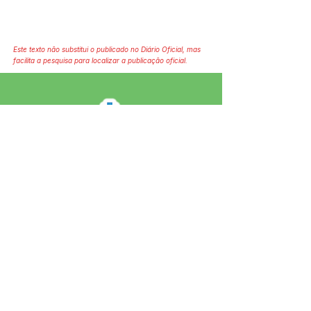
Este texto não substitui o publicado no Diário Oficial, mas
facilita a pesquisa para localizar a publicação oficial.
SERVIÇO DE ATENDIMENTO AO 
CIDADÃO (SIC) E OUVIDORIA
Prefeitura de Jordão - Estado do 
Acre
CNPJ 84.306.497/0001-60