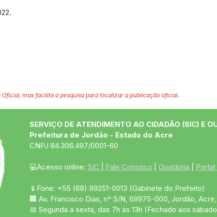
022.
 Oficial, mas facilita a pesquisa para localizar a publicação oficial.
SERVIÇO DE ATENDIMENTO AO CIDADÃO (SIC) E O
Prefeitura de Jordão - Estado do Acre
CNPJ 84.306.497/0001-60
💻Acesso online: 
SIC 
| 
Fale Conosco
 | 
Ouvidoria
 | 
Portal
📱Fone: +55 (68)
99251-0013
(Gabinete do Prefeito)
🏢 Av. Francisco Dias, nº S/N, 69975-000, Jordão, Acre, 
📅 Segunda a sexta, das 7h às 13h (Fechado aos sábado