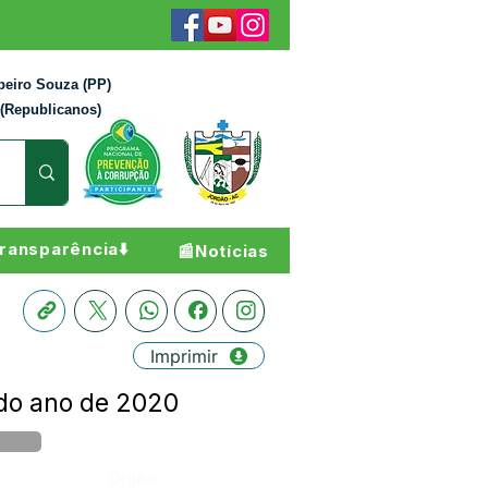
beiro Souza (PP)
 (Republicanos)
ransparência⬇️
📰Notícias
Imprimir
 do ano de 2020
Órgão: