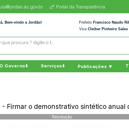
tura@jordao.ac.gov.br
Portal da Transparência
lá, Bem-vindo a Jordão!
Prefeito
Francisco Naudo Ri
Vice
Cleiber Pinheiro Sales
O Governo⬇️
Serviços⬇️
T
Publicações 🔽
 Firmar o demonstrativo sintético anual
Resolução
Página da Publicação:
Data da Publicação: