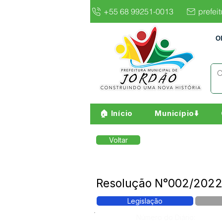
+55 68 99251-0013
prefei
O
🏠 Início
Município⬇️
Voltar
Resolução N°002/2022 -
Legislação
Número do Diário: