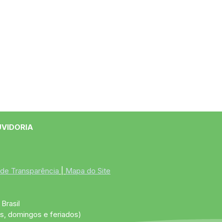
UVIDORIA
 de Transparência
 | 
Mapa do Site
Brasil
s, domingos e feriados)