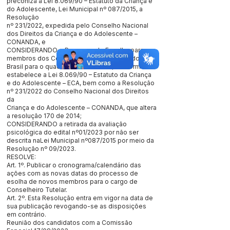
preconiza a Lei 8.069/90 – Estatuto da Criança e
do Adolescente, Lei Municipal nº 087/2015, a
Resolução
nº 231/2022, expedida pelo Conselho Nacional
dos Direitos da Criança e do Adolescente –
CONANDA, e
CONSIDERANDO o Processo de Escolha para
membros dos Conselhos Tutelares de todo o
Brasil para o quadriênio 2024/2028, conforme
estabelece a Lei 8.069/90 – Estatuto da Criança
e do Adolescente – ECA, bem como a Resolução
nº 231/2022 do Conselho Nacional dos Direitos
da
Criança e do Adolescente – CONANDA, que altera
a resolução 170 de 2014;
CONSIDERANDO a retirada da avaliação
psicológica do edital nº01/2023 por não ser
descrita naLei Municipal nº087/2015 por meio da
Resolução nº 09/2023.
RESOLVE:
Art. 1º. Publicar o cronograma/calendário das
ações com as novas datas do processo de
esolha de novos membros para o cargo de
Conselheiro Tutelar.
Art. 2º. Esta Resolução entra em vigor na data de
sua publicação revogando-se as disposições
em contrário.
Reunião dos candidatos com a Comissão