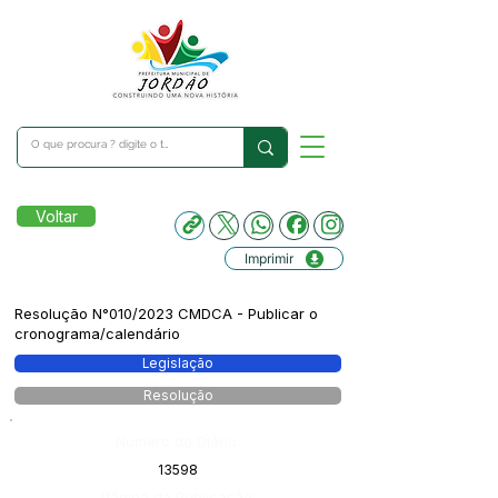
Voltar
Imprimir
Resolução N°010/2023 CMDCA - Publicar o
cronograma/calendário
Legislação
Resolução
Número do Diário:
13598
Página da Publicação: