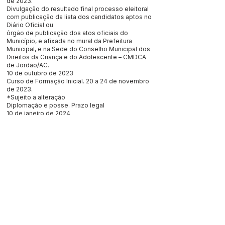
de 2023.
Divulgação do resultado final processo eleitoral
com publicação da lista dos candidatos aptos no
Diário Oficial ou
órgão de publicação dos atos oficiais do
Município, e afixada no mural da Prefeitura
Municipal, e na Sede do Conselho Municipal dos
Direitos da Criança e do Adolescente – CMDCA
de Jordão/AC.
10 de outubro de 2023
Curso de Formação Inicial. 20 a 24 de novembro
de 2023.
*Sujeito a alteração
Diplomação e posse. Prazo legal
10 de janeiro de 2024
CRONOGRAMA/ CALENDÁRIO DAS AÇÕES
Tatiana do Espírito Santo de Oliveira
Presidente do CMDCA de Jordão/AC.
Este texto não substitui o publicado no Diário Oficial, mas
facilita a pesquisa para localizar a publicação oficial.