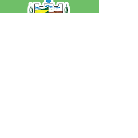
SERVIÇO DE ATENDIMENTO AO 
CIDADÃO (SIC) E OUVIDORIA
Prefeitura de Jordão - Estado do 
Acre
CNPJ 84.306.497/0001-60
💻Acesso online: 
SIC 
| 
Fale Conosco
 | 
Ouvidoria
 | 
Portal de Transparência
 | 
Mapa do Site
📱Fone: +55 (68)
99251-0013
(Gabinete 
do Prefeito)
🏢 Av. Francisco Dias, nº S/N, 69975-