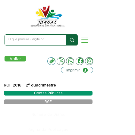
Voltar
Imprimir
RGF 2016 - 2º quadrimestre
Contas Públicas
RGF
Número do Diário:
Página da Publicação: