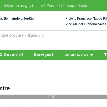
tura@jordao.ac.gov.br
Portal da Transparência
lá, Bem-vindo a Jordão!
Prefeito
Francisco Naudo Ri
Vice
Cleiber Pinheiro Sales
O Governo⬇️
Serviços⬇️
T
Publicações 🔽
stre
RGF
Página da Publicação:
Data da Publicação: