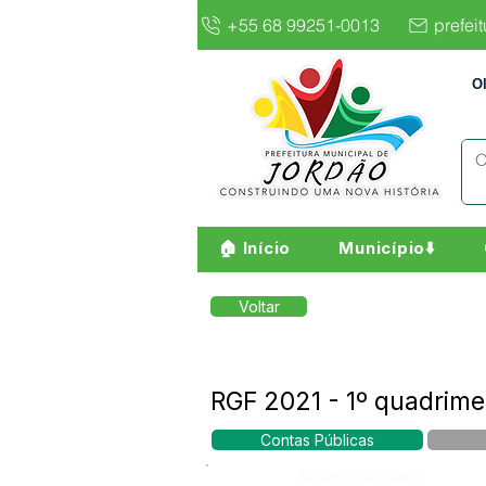
+55 68 99251-0013
prefei
O
🏠 Início
Município⬇️
Voltar
RGF 2021 - 1º quadrime
Contas Públicas
Número do Diário: