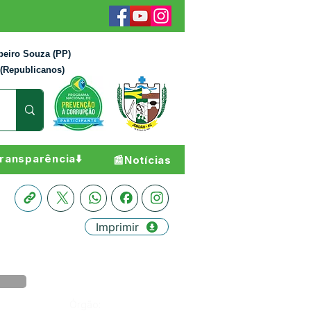
beiro Souza (PP)
 (Republicanos)
ransparência⬇️
📰Notícias
Imprimir
Órgão: